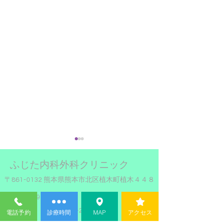
６月22日（月
ふじた内科外科クリニック
たします。
〒861-0132 熊本県熊本市北区植木町植木４４８
休日当番医の代休
Tel:
096-272-1527
に勝手ながら、 6
Fax:
096-272-1526
電話予約
診療時間
MAP
アクセス
曜日を休診にさせ
8月のお盆休み日程のお知