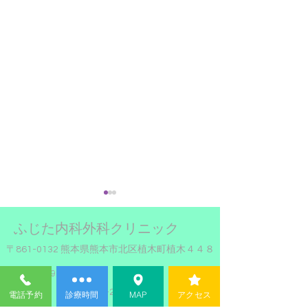
1月23日金曜日
ふじた内科外科クリニック
たします。
〒861-0132 熊本県熊本市北区植木町植木４４８
休日当番医の代休
Tel:
096-272-1527
に勝手ながら、 1
Fax:
096-272-1526
電話予約
診療時間
MAP
アクセス
曜日を休診にさせ
8月のお盆休み日程のお知