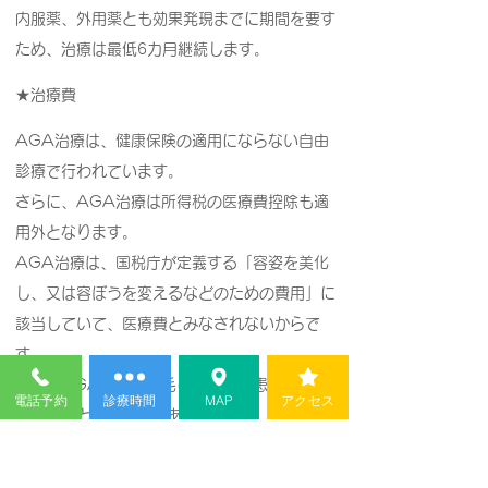
内服薬、外用薬とも効果発現までに期間を要す
ため、治療は最低6カ月継続します。
★治療費
AGA治療は、健康保険の適用にならない自由
診療で行われています。
さらに、AGA治療は所得税の医療費控除も適
用外となります。
AGA治療は、国税庁が定義する「容姿を美化
し、又は容ぼうを変えるなどのための費用」に
該当していて、医療費とみなされないからで
す。
一方でAGA以外の薄毛に関する疾患は、一部
電話予約
診療時間
MAP
アクセス
保険適用となる場合があります。
円形脱毛症は、健康保険を利用して治療可能な
疾患です。