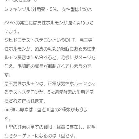
、
ミノキシジル(外用薬・5％
女性型は1％)A
AGAの発症には男性ホルモンが強く関わって
います。
ジヒドロテストステロンというDHT、悪玉男
性ホルモンが、頭皮の毛乳頭細胞にある男性ホ
ルモン受容体に結合すると、毛根にダメージを
与え、毛細胞の成長が抑制されてしまうので
す。
悪玉男性ホルモンは、正常な男性ホルモンであ
るテストステロンが、5-α還元酵素の作用で変
換されて作られます。
5α-還元酵素はⅠ型とⅡ型の2種類がありま
す。
Ⅰ型の酵素は全ての細胞・臓器に存在し、脱毛
症でターゲットになるのはⅡ型です。